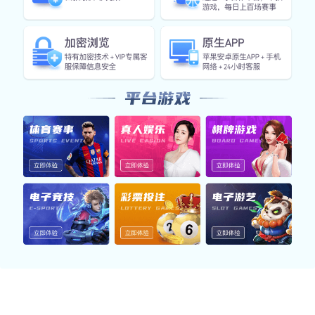
界
探索2023年最受期待的十大游戏。这些游戏在技术与玩法上都有所突破，为玩家带来全新的游戏体验。了解这些游戏的特点与期待。
2023年最受期待的新游戏：探索未来游
戏
2023年即将发布的游戏将带来全新的体验与挑战。本文深入分析几款最受期待的新游戏，探讨其独特的玩法与市场前景，帮助玩家把握未来游戏趋势。
2023年游戏市场趋势与热门作品分析
探讨2023年游戏市场的最新趋势，分析热门作品的特点与影响力，揭示云游戏与虚拟现实在行业中的重要性，助力玩家了解最新动态。
2023年最受期待的游戏大
作盘点与前瞻
2023年将会发布许多备受期待的新游戏，本文将为您盘点最值得关注的游戏大作，分析其背景与特色，帮助玩家了解即将到来的游戏盛宴。
2023年游戏行业趋势分析：新技术与玩
家
2023年游戏行业正在经历技术与需求的双重变革。本文分析虚拟现实、云游戏和社交游戏的发展趋势，探索其对玩家与开发者的影响。
2023年游戏行业趋势：如何把握未来的
机
探索2023年游戏行业的主要趋势，包括云游戏、虚拟现实等技术的影响，及如何把握未来的机遇与挑战，助力游戏开发者和企业在竞争中保持优势。